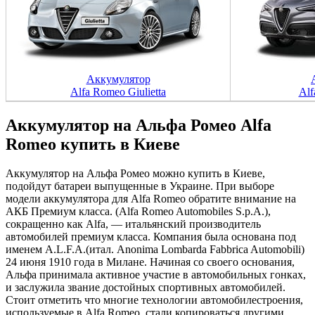
Аккумулятор
Alfa Romeo Giulietta
Alf
Аккумулятор на Альфа Ромео Alfa
Romeo купить в Киеве
Аккумулятор на Альфа Ромео можно купить в Киеве,
подойдут батареи выпущенные в Украине. При выборе
модели аккумулятора для Alfa Romeo обратите внимание на
АКБ Премиум класса. (Alfa Romeo Automobiles S.p.A.),
сокращенно как Alfa, — итальянский производитель
автомобилей премиум класса. Компания была основана под
именем A.L.F.A.(итал. Anonima Lombarda Fabbrica Automobili)
24 июня 1910 года в Милане. Начиная со своего основания,
Альфа принимала активное участие в автомобильных гонках,
и заслужила звание достойных спортивных автомобилей.
Стоит отметить что многие технологии автомобилестроения,
используемые в Alfa Romeo, стали копироваться другими