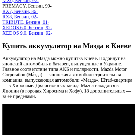
MX6, Бензин, 92-
PREMACY, Бензин, 99-
RX7, Бензин, 86-
RX8, Бензин, 02-
TRIBUTE, Бензин, 01-
XEDOS 6.0, Бензин, 92-
XEDOS 9.0, Бензин, 92-
Купить аккумулятор на Мазда в Киеве
Аккумулятор на Мазда можно купитьв Киеве. Подойдут на
японский автомобиль и батареи, выпущенные в Украине.
Главное соответствие типа АКБ и полярности. Mazda Motor
Corporation (Ма́зда) — японская автомобилестроительная
компания, выпускающая автомобили «Мазда». Штаб-квартира
— в Хиросиме. Два основных завода Mazda находятся в
Японии (в городах Хиросима и Хофу), 18 дополнительных —
за её пределами.