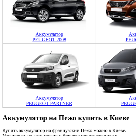
Аккумулятор
Ак
PEUGEOT 2008
PEU
Аккумулятор
Ак
PEUGEOT PARTNER
PEUG
Аккумулятор на Пежо купить в Киеве
Купить аккумулятор на французский Пежо можно в Киеве.
Установить на авто можно и батарею произведенную в