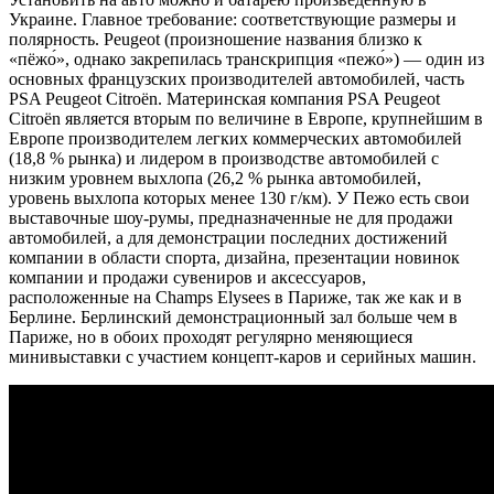
Украине. Главное требование: соответствующие размеры и
полярность. Peugeot (произношение названия близко к
«пёжо́», однако закрепилась транскрипция «пежо́») — один из
основных французских производителей автомобилей, часть
PSA Peugeot Citroën. Материнская компания PSA Peugeot
Citroën является вторым по величине в Европе, крупнейшим в
Европе производителем легких коммерческих автомобилей
(18,8 % рынка) и лидером в производстве автомобилей с
низким уровнем выхлопа (26,2 % рынка автомобилей,
уровень выхлопа которых менее 130 г/км). У Пежо есть свои
выставочные шоу-румы, предназначенные не для продажи
автомобилей, а для демонстрации последних достижений
компании в области спорта, дизайна, презентации новинок
компании и продажи сувениров и аксессуаров,
расположенные на Champs Elysees в Париже, так же как и в
Берлине. Берлинский демонстрационный зал больше чем в
Париже, но в обоих проходят регулярно меняющиеся
минивыставки с участием концепт-каров и серийных машин.