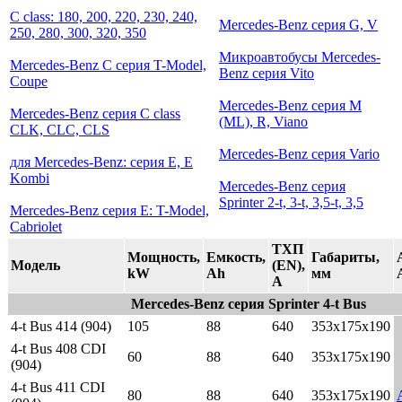
C class: 180, 200, 220, 230, 240,
Mercedes-Benz серия G, V
250, 280, 300, 320, 350
Микроавтобусы Mercedes-
Mercedes-Benz C серия T-Model,
Benz серия Vito
Coupe
Mercedes-Benz серия M
Mercedes-Benz серия C class
(ML), R, Viano
CLK, CLC, CLS
Mercedes-Benz серия Vario
для Mercedes-Benz: серия Е, Е
Kombi
Mercedes-Benz серия
Sprinter 2-t, 3-t, 3,5-t, 3,5
Mercedes-Benz серия Е: T-Model,
Cabriolet
ТХП
Мощность,
Емкость,
Габариты,
Модель
(EN),
kW
Ah
мм
A
Mercedes-Benz серия Sprinter 4-t Bus
4-t Bus 414 (904)
105
88
640
353x175x190
4-t Bus 408 CDI
60
88
640
353x175x190
(904)
4-t Bus 411 CDI
80
88
640
353x175x190