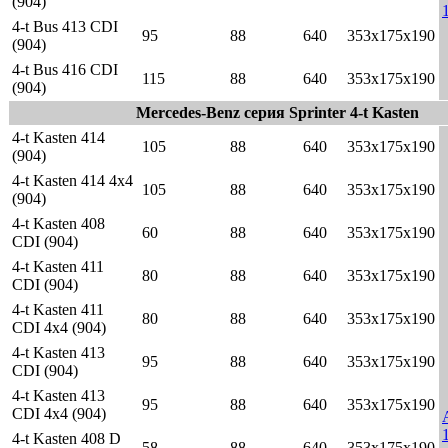
(904)
4-t Bus 413 CDI
95
88
640
353x175x190
(904)
4-t Bus 416 CDI
115
88
640
353x175x190
(904)
Mercedes-Benz серия Sprinter 4-t Kasten
4-t Kasten 414
105
88
640
353x175x190
(904)
4-t Kasten 414 4x4
105
88
640
353x175x190
(904)
4-t Kasten 408
60
88
640
353x175x190
CDI (904)
4-t Kasten 411
80
88
640
353x175x190
CDI (904)
4-t Kasten 411
80
88
640
353x175x190
CDI 4x4 (904)
4-t Kasten 413
95
88
640
353x175x190
CDI (904)
4-t Kasten 413
95
88
640
353x175x190
CDI 4x4 (904)
4-t Kasten 408 D
58
88
640
353x175x190