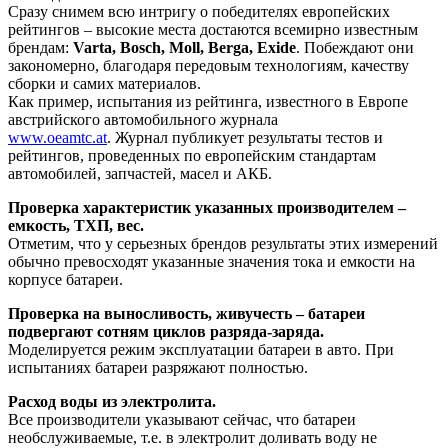
Сразу снимем всю интригу о победителях европейских
рейтингов – высокие места достаются всемирно известным
брендам:
Varta, Bosch, Moll, Berga, Exide
. Побеждают они
закономерно, благодаря передовым технологиям, качеству
сборки и самих материалов.
Как пример, испытания из рейтинга, известного в Европе
австрийского автомобильного журнала
www.oeamtc.at
. Журнал публикует результаты тестов и
рейтингов, проведенных по европейским стандартам
автомобилей, запчастей, масел и АКБ.
Проверка характеристик указанных производителем –
емкость, ТХП, вес.
Отметим, что у серьезных брендов результаты этих измерений
обычно превосходят указанные значения тока и емкости на
корпусе батареи.
Проверка на выносливость, живучесть – батареи
подвергают сотням циклов разряда-заряда.
Моделируется режим эксплуатации батареи в авто. При
испытаниях батареи разряжают полностью.
Расход воды из электролита.
Все производители указывают сейчас, что батареи
необслуживаемые, т.е. в электролит доливать воду не