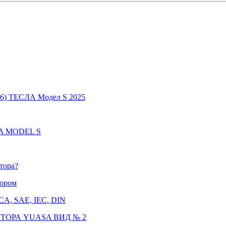
6) ТЕСЛА Модел S 2025
LA MODEL S
тора?
тором
CCA, SAE, IEC, DIN
ТОРА YUASA ВИД № 2