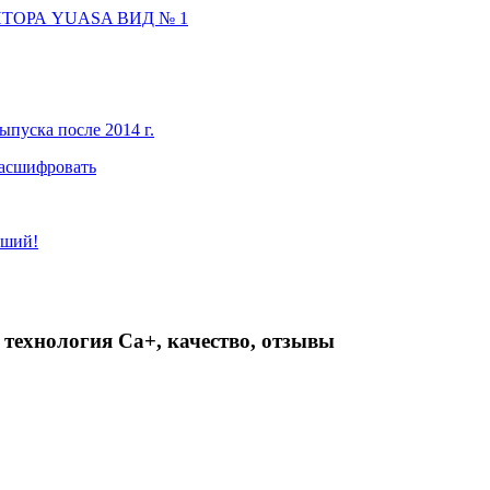
ТОРА YUASA ВИД № 1
ыпуска после 2014 г.
расшифровать
чший!
: технология Ca+, качество, отзывы