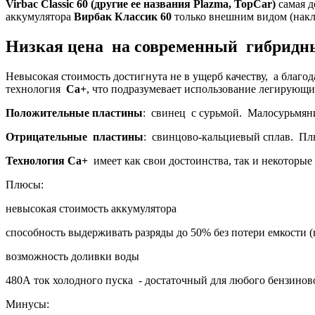
Virbac
Classic 60 (другие ее названия
Plazma,
TopCar)
самая 
аккумулятора
Вирбак Классик 60
только внешним видом (накл
Низкая цена на современный гибридны
Невысокая стоимость достигнута не в ущерб качеству, а благо
технология
Ca+
, что подразумевает использование легирующи
Положительные пластины
: свинец с сурьмой. Малосурьмян
Отрицательные пластины
: свинцово-кальциевый сплав. Плю
Технология Са+
имеет как свои достоинства, так и некоторые
Плюсы:
невысокая стоимость аккумулятора
способность выдерживать разряды до 50% без потери емкости (
возможность доливки воды
480А ток холодного пуска - достаточный для любого бензинов
Минусы: