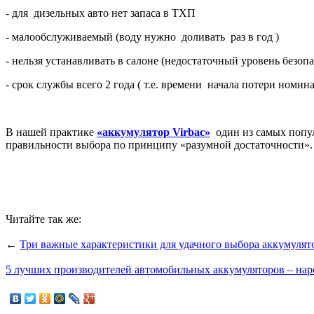
- для дизельных авто нет запаса в ТХП
- малообслуживаемый (воду нужно доливать раз в год )
- нельзя устанавливать в салоне (недостаточный уровень безо
- срок службы всего 2 года ( т.е. времени начала потери номи
В нашей практике
«
аккумулятор Virbac
»
один из самых попул
правильности выбора по принципу «разумной достаточности».
Читайте так же:
←
Три важные характеристики для удачного выбора аккумулято
5 лучших производителей автомобильных аккумуляторов – на