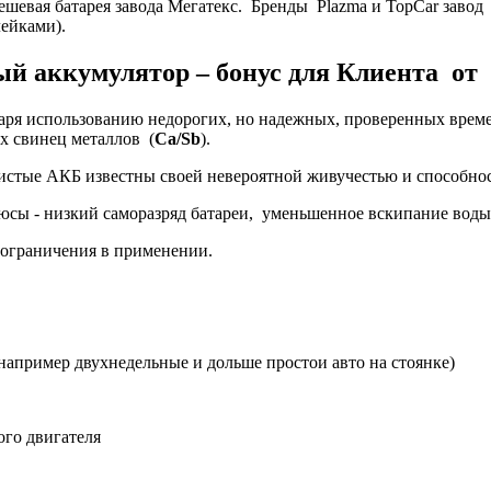
дешевая батарея завода Мегатекс. Бренды Plazma и TopCar заво
ейками).
й аккумулятор – бонус для Клиента от 
даря использованию недорогих, но надежных, проверенных време
х свинец металлов (
Ca/
Sb
).
истые АКБ известны своей невероятной живучестью и способнос
сы - низкий саморазряд батареи, уменьшенное вскипание воды 
 ограничения в применении.
например двухнедельные и дольше простои авто на стоянке)
ого двигателя