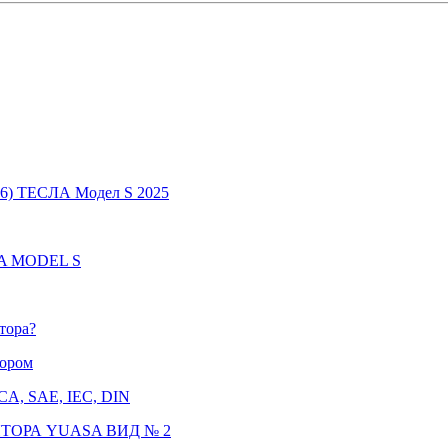
6) ТЕСЛА Модел S 2025
LA MODEL S
тора?
тором
CCA, SAE, IEC, DIN
ТОРА YUASA ВИД № 2