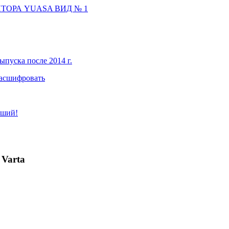
ТОРА YUASA ВИД № 1
ыпуска после 2014 г.
расшифровать
чший!
 Varta