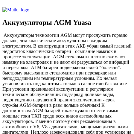
Аккумуляторы AGM Yuasa
Аккумуляторы технологии AGM могут прослужить гораздо
дольше, чем классические аккумуляторы с жидким
электролитом. В конструкции этих АКБ убран самый главный
недостаток классических батарей - осыпание намазок в
процессе эксплуатации. AGM стекломаты плотно сжимают
намазку на электродах и не дают ей разрушаться от вибраций
и перезаряда. АГМ батареи подвержены своей "болезни":
быстрому высыханию стекломатов при перезаряде или
неподходящим им температурным условиям. Их нельзя
устанавливать под капотом - только в салоне или багажнике.
При условии правильной эксплуатации и регулярном
техническом обслуживании: подзаряду, доливке воды,
недопущению нарушений правил эксплуатации - срок
службы AGM-батареи в разы дольше обычных! К
достоинствам AGM батарей также нужно отнести самые
мощные токи ТХП среди всех видов автомобильных
аккумуляторов. Именно поэтому они рекомендованы в
автомобилях с V6, V8 - двигателями, мощными дизельными
двигателями. Неплохо зарекомендовали себя при установке на