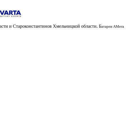
асти и Староконстантинов Хмельницкой области. Б
атареи АМега