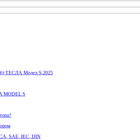
6) ТЕСЛА Модел S 2025
LA MODEL S
тора?
тором
CCA, SAE, IEC, DIN