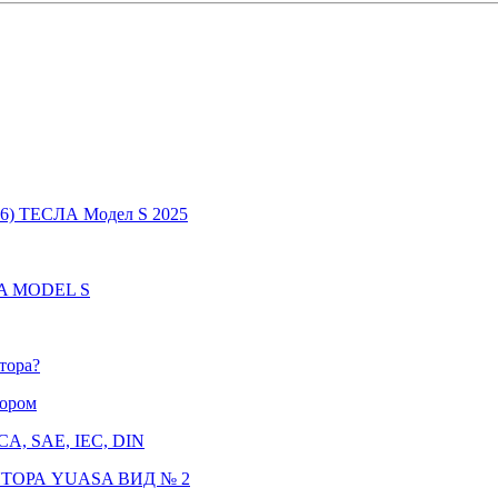
6) ТЕСЛА Модел S 2025
LA MODEL S
тора?
тором
CCA, SAE, IEC, DIN
ТОРА YUASA ВИД № 2