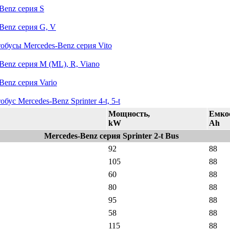
Benz серия S
Benz серия G, V
бусы Mercedes-Benz серия Vito
Benz серия M (ML), R, Viano
Benz серия Vario
бус Mercedes-Benz Sprinter 4-t, 5-t
Мощность,
Емко
kW
Ah
Mercedes-Benz серия Sprinter 2-t Bus
92
88
105
88
60
88
80
88
95
88
58
88
115
88