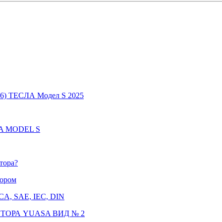
6) ТЕСЛА Модел S 2025
LA MODEL S
тора?
тором
CCA, SAE, IEC, DIN
ТОРА YUASA ВИД № 2