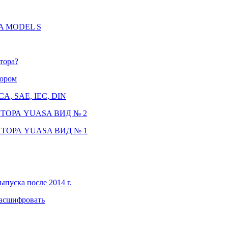
LA MODEL S
тора?
тором
CCA, SAE, IEC, DIN
ТОРА YUASA ВИД № 2
ТОРА YUASA ВИД № 1
ыпуска после 2014 г.
расшифровать