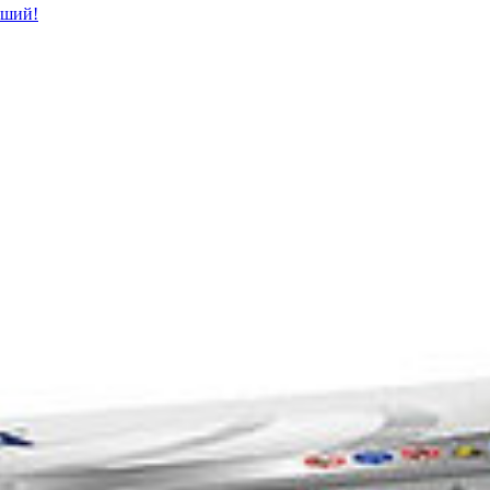
чший!