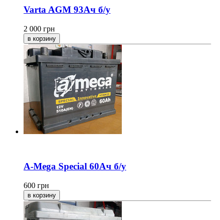
Varta AGM 93Ач б/у
2 000
грн
A-Mega Special 60Ач б/у
600
грн