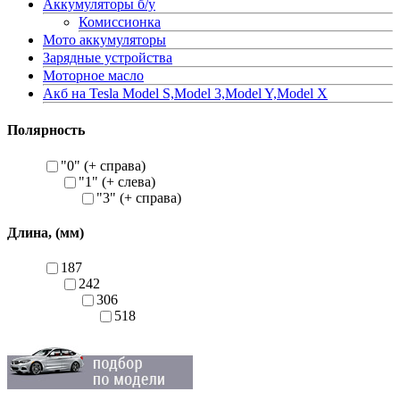
Аккумуляторы б/у
Комиссионка
Мото аккумуляторы
Зарядные устройства
Моторное масло
Акб на Tesla Model S,Model 3,Model Y,Model X
Полярность
"0" (+ справа)
"1" (+ слева)
"3" (+ справа)
Длина, (мм)
187
242
306
518