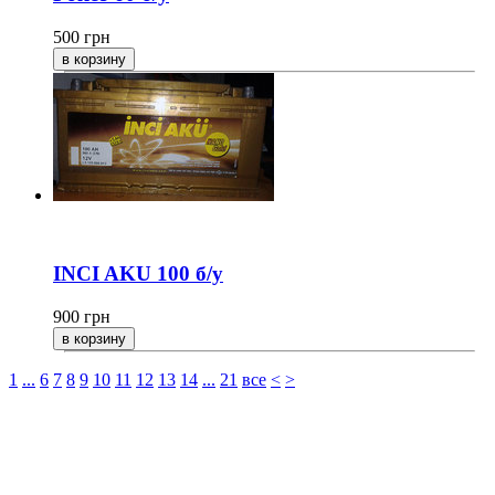
500
грн
INCI AKU 100 б/у
900
грн
1
...
6
7
8
9
10
11
12
13
14
...
21
все
<
>