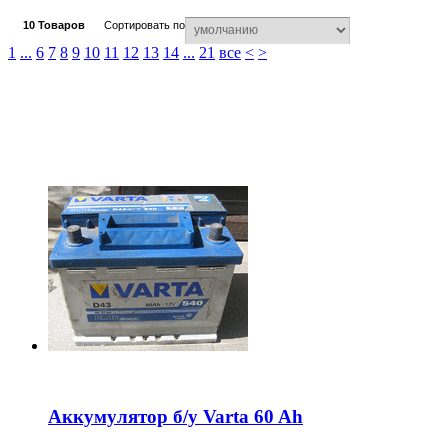
10
Товаров
Сортировать по
1
...
6
7
8
9
10
11
12
13
14
...
21
все
<
>
Аккумулятор б/у Varta 60 Ah