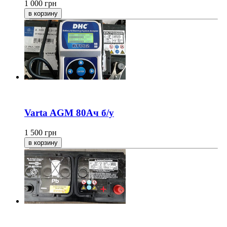
1 000
грн
Varta AGM 80Ач б/у
1 500
грн