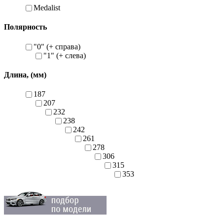
Medalist
Полярность
"0" (+ справа)
"1" (+ слева)
Длина, (мм)
187
207
232
238
242
261
278
306
315
353