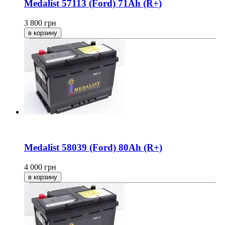
Medalist 57113 (Ford) 71Ah (R+)
3 800
грн
Medalist 58039 (Ford) 80Ah (R+)
4 000
грн