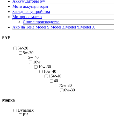
Аккумуляторы б/у
Мото аккумуляторы
Зарядные устройства
Моторное масло
Снят с производства
Акб на Tesla Model S,Model 3,Model Y,Model X
SAE
5w-20
5w-30
5w-40
10w
10w-30
10w-40
15w-40
40
75w-80
0w-30
Марка
Dynamax
Elf