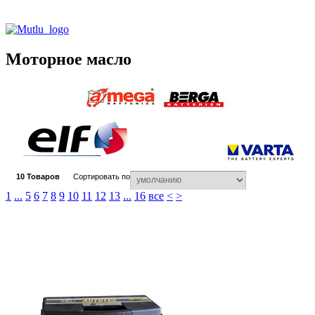
Моторное масло
10
Товаров
Сортировать по
1
...
5
6
7
8
9
10
11
12
13
...
16
все
<
>