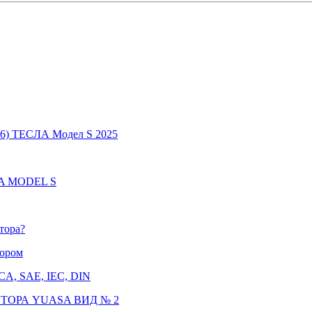
6) ТЕСЛА Модел S 2025
LA MODEL S
тора?
тором
CCA, SAE, IEC, DIN
ТОРА YUASA ВИД № 2