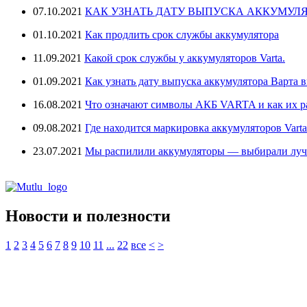
07.10.2021
КАК УЗНАТЬ ДАТУ ВЫПУСКА АККУМУЛЯ
01.10.2021
Как продлить срок службы аккумулятора
11.09.2021
Какой срок службы у аккумуляторов Varta.
01.09.2021
Как узнать дату выпуска аккумулятора Варта в
16.08.2021
Что означают символы АКБ VARTA и как их 
09.08.2021
Где находится маркировка аккумуляторов Varta
23.07.2021
Мы распилили аккумуляторы — выбирали лу
Новости и полезности
1
2
3
4
5
6
7
8
9
10
11
...
22
все
<
>