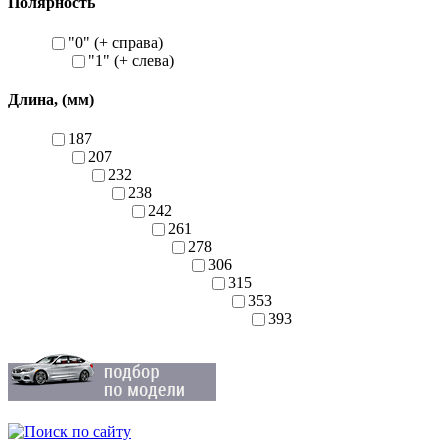
Полярность
"0" (+ справа)
"1" (+ слева)
Длина, (мм)
187
207
232
238
242
261
278
306
315
353
393