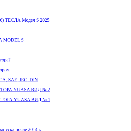
6) ТЕСЛА Модел S 2025
LA MODEL S
тора?
тором
CCA, SAE, IEC, DIN
ТОРА YUASA ВИД № 2
ТОРА YUASA ВИД № 1
ыпуска после 2014 г.