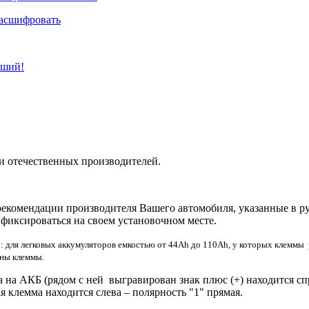
расшифровать
чший!
и отечественных производителей.
рекомендации производителя Вашего автомобиля, указанные в р
 фиксироваться на своем установочном месте.
но: для легковых аккумуляторов емкостью от 44Ah до 110Ah, у которых клемм
ены клеммы.
на АКБ (рядом с ней выгравирован знак плюс (+) находится спра
 клемма находится слева – полярность "1" прямая.