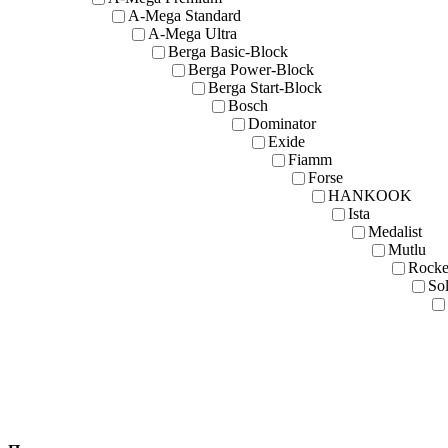
A-Mega Standard
A-Mega Ultra
Berga Basic-Block
Berga Power-Block
Berga Start-Block
Bosch
Dominator
Exide
Fiamm
Forse
HANKOOK
Ista
Medalist
Mutlu
Rocke
Sol