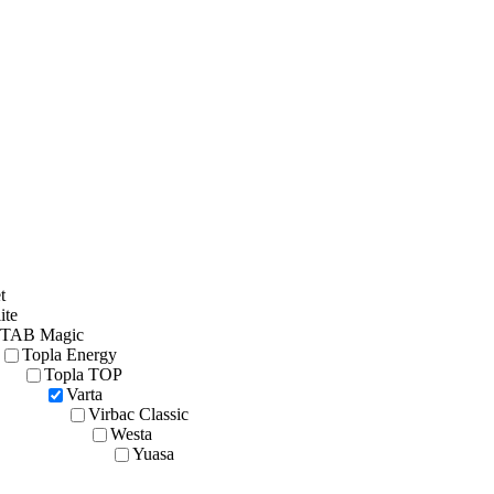
t
ite
TAB Magic
Topla Energy
Topla TOP
Varta
Virbac Classic
Westa
Yuasa