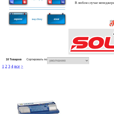
В любом случае менеджеры
10
Товаров
Сортировать по
1
2
3
4
все
>