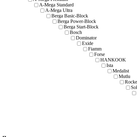
A-Mega Standard
A-Mega Ultra
Berga Basic-Block
Berga Power-Block
Berga Start-Block
Bosch
Dominator
Exide
Fiamm
Forse
HANKOOK
Ista
Medalist
Mutlu
Rocke
Sol