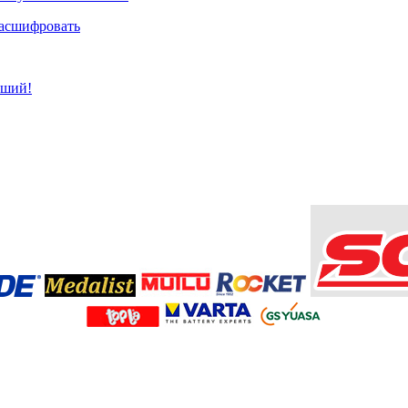
расшифровать
чший!