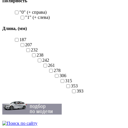
Полярность
"0" (+ справа)
"1" (+ слева)
Длина, (мм)
187
207
232
238
242
261
278
306
315
353
393