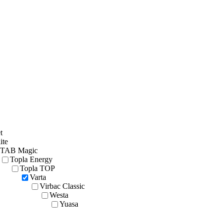
t
ite
TAB Magic
Topla Energy
Topla TOP
Varta
Virbac Classic
Westa
Yuasa