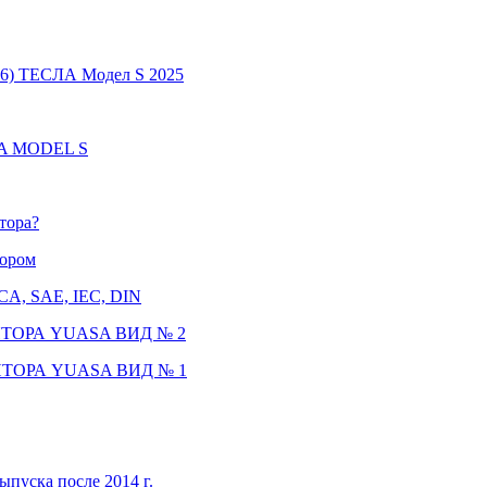
6) ТЕСЛА Модел S 2025
LA MODEL S
тора?
тором
CCA, SAE, IEC, DIN
ТОРА YUASA ВИД № 2
ТОРА YUASA ВИД № 1
ыпуска после 2014 г.