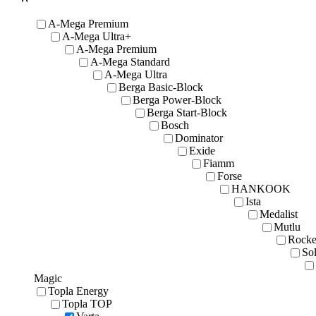
A-Mega Premium
A-Mega Ultra+
A-Mega Premium
A-Mega Standard
A-Mega Ultra
Berga Basic-Block
Berga Power-Block
Berga Start-Block
Bosch
Dominator
Exide
Fiamm
Forse
HANKOOK
Ista
Medalist
Mutlu
Rocke
Sol
Magic
Topla Energy
Topla TOP