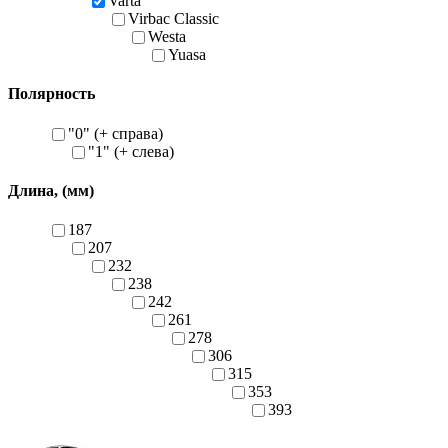
Varta
Virbac Classic
Westa
Yuasa
Полярность
"0" (+ справа)
"1" (+ слева)
Длина, (мм)
187
207
232
238
242
261
278
306
315
353
393