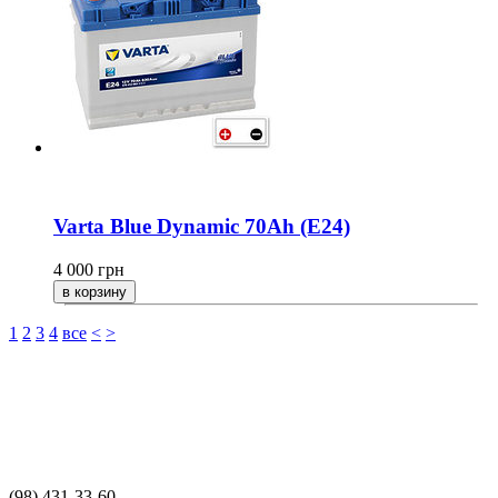
Varta Blue Dynamic 70Ah (E24)
4 000
грн
1
2
3
4
все
<
>
(98) 431-33-60